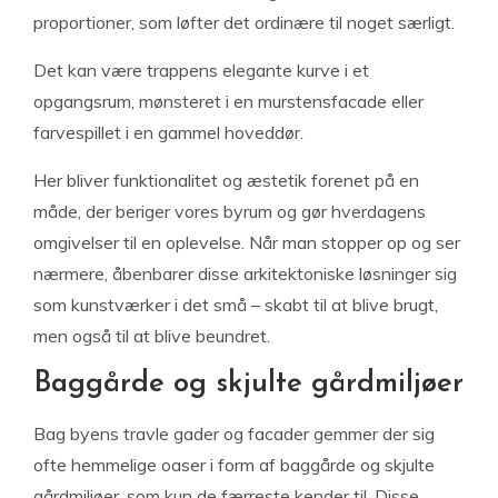
proportioner, som løfter det ordinære til noget særligt.
Det kan være trappens elegante kurve i et
opgangsrum, mønsteret i en murstensfacade eller
farvespillet i en gammel hoveddør.
Her bliver funktionalitet og æstetik forenet på en
måde, der beriger vores byrum og gør hverdagens
omgivelser til en oplevelse. Når man stopper op og ser
nærmere, åbenbarer disse arkitektoniske løsninger sig
som kunstværker i det små – skabt til at blive brugt,
men også til at blive beundret.
Baggårde og skjulte gårdmiljøer
Bag byens travle gader og facader gemmer der sig
ofte hemmelige oaser i form af baggårde og skjulte
gårdmiljøer, som kun de færreste kender til. Disse