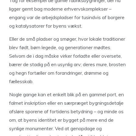
Tag for eksempel de gamle fabriksbygninger, der nu
ligger gemt bag moderne erhvervskomplekser –
engang var de arbejdspladser for tusindvis af borgere
og katalysatorer for byens vækst.
Eller de små pladser og smøger, hvor lokale traditioner
blev født, børn legede, og generationer mødtes.
Selvom de i dag måske virker forladte eller oversete,
bærer de stadig på en usynlig arv; deres mure, brosten
og hegn fortæller om forandringer, drømme og
fællesskab.
Nogle gange kan et enkelt blik på en gammel port, en
falmet inskription eller en særpræget bygningsdetalje
afsløre sporene af fortidens betydning – og minde os
om, at byens identitet er bygget på mere end de
synlige monumenter. Ved at genopdage og