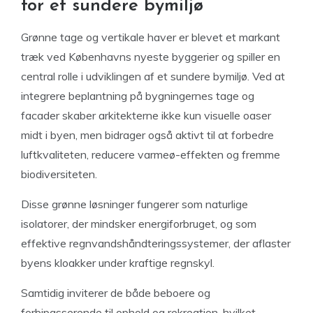
for et sundere bymiljø
Grønne tage og vertikale haver er blevet et markant
træk ved Københavns nyeste byggerier og spiller en
central rolle i udviklingen af et sundere bymiljø. Ved at
integrere beplantning på bygningernes tage og
facader skaber arkitekterne ikke kun visuelle oaser
midt i byen, men bidrager også aktivt til at forbedre
luftkvaliteten, reducere varmeø-effekten og fremme
biodiversiteten.
Disse grønne løsninger fungerer som naturlige
isolatorer, der mindsker energiforbruget, og som
effektive regnvandshåndteringssystemer, der aflaster
byens kloakker under kraftige regnskyl.
Samtidig inviterer de både beboere og
forbipasserende til ophold og rekreation, hvilket