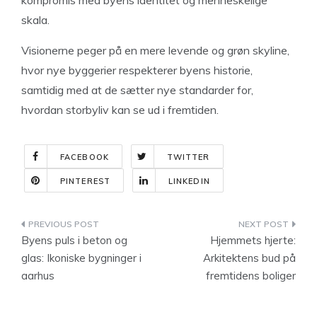
kompromis med byens identitet og menneskelige
skala.
Visionerne peger på en mere levende og grøn skyline,
hvor nye byggerier respekterer byens historie,
samtidig med at de sætter nye standarder for,
hvordan storbyliv kan se ud i fremtiden.
FACEBOOK
TWITTER
PINTEREST
LINKEDIN
Indlægsnavigation
Byens puls i beton og
Hjemmets hjerte:
glas: Ikoniske bygninger i
Arkitektens bud på
aarhus
fremtidens boliger